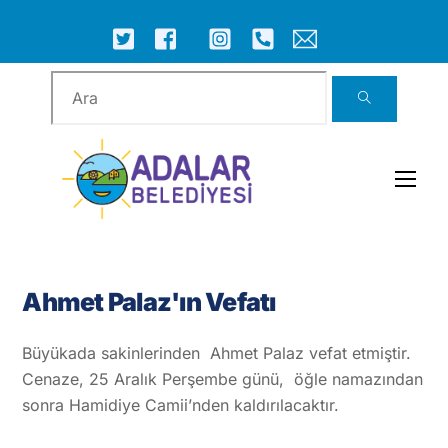
Skip
to
ICON
ICON
ICON
ICON
ICON
ICON
content
LABEL
LABEL
LABEL
LABEL
LABEL
LABEL
Men
Ahmet Palaz'ın Vefatı
Büyükada sakinlerinden Ahmet Palaz vefat etmiştir.
Cenaze, 25 Aralık Perşembe günü, öğle namazından
sonra Hamidiye Camii’nden kaldırılacaktır.